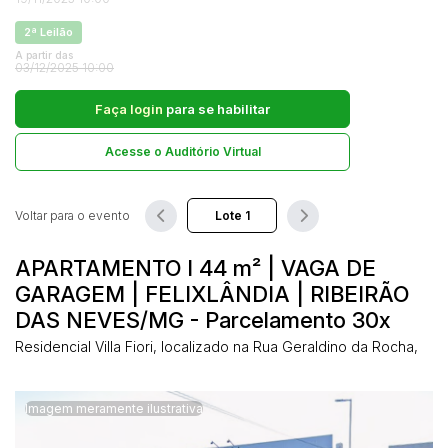
Comercial
2ª Leilão
Hotel
A partir das
Pesquisar
03/12/2025 10:00
Imovel
Lote
Faça login
para se habilitar
Lote/Trreno
Acesse o Auditório Virtual
Ponto Comercial
Pousada
Voltar para o evento
Prédio Comercial
Rural
APARTAMENTO I 44 m² | VAGA DE
Terreno
GARAGEM | FELIXLÂNDIA | RIBEIRÃO
Vaga de Garagem
DAS NEVES/MG - Parcelamento 30x
Veículos
Residencial Villa Fiori, localizado na Rua Geraldino da Rocha,
Caminhão
Caminhões
Imagem meramente ilustrativa
Carro