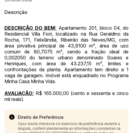
Somente online
Histórico de Propostas
propostas
Envie sua Proposta
Descrição
(Art. 895, CPC)
Data
Usuário
Valor
14/04/2025 18:43:11
TIAGOFELIPE
R$ 1,00
DESCRIÇÃO DO BEM:
Apartamento 201, bloco 04, do
Clique aqui para fazer login
Residencial Villa Fiori, localizado na Rua Geraldino da
14/04/2025 18:43:11
TIAGOFELIPE
R$ 1,00
Rocha, 171, Felixlândia, Ribeirão das Neves/MG, com
14/04/2025 18:43:11
TIAGOFELIPE
R$ 1,00
área privativa principal de 43,9100 m², área de uso
comum de 80,7075 m², sendo a fração ideal de
0,002050 do terreno urbano denominado Soares e
Henriques, com área de 43.237,15 m², limites e
confrontações da planta. Apartamento tem direito a 1
vaga de garagem. Imóvel está enquadrado no Programa
Minha Casa Minha Vida.
AVALIAÇÃO:
R$ 165.000,00 (cento e sessenta e cinco
mil reais).
Direito de Preferência
Caso exista interesse no exercício da preferência durante a
disputa, conferir atentamente as informações constantes na