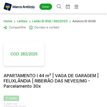
Entrar
Criar conta
Entrar
Home
Leilões
Leilão ID 959 / 282/2025
Anúncio ID 9549
Site
Compartilhe
Dúvidas e contato
Home
Busca por palavra-chave
Agenda
Quem Somos
Quem Somos
Eventos
Categoria
Subcategoria
Contato
Fale Conosco
COD. 282/2025
Busca por categoria
Estados
Cidade
Diversos
Arma/Segurança
APARTAMENTO I 44 m² | VAGA DE GARAGEM |
Combustível
Bairro
Comitente
FELIXLÂNDIA | RIBEIRÃO DAS NEVES/MG -
Imóveis
Parcelamento 30x
Apartamento
Judiciais
Extrajudiciais
Apartamentos
Faixa de valor
1ª Leilão
Casa
A partir das
R$
R$
até
19/11/2025 10:00