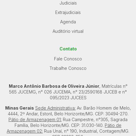
Judiciais
Extrajudiciais
Agenda
Auditório virtual
Contato
Fale Conosco
Trabalhe Conosco
Marco Antônio Barbosa de Oliveira Júnior
, Matrículas n°
565 JUCEMG, n° 026 JUCEMA, n° 23/2590168 JUCEB e n°
095/2023 JUCEES
Minas Gerais
Sede Administrativa:
Av. Barão Homem de Melo,
4444, 2º Andar, Estoril, Belo Horizonte/MG. CEP: 30494-270.
Pátio de Armazenagem 01:
Rua Campestre, n°305, Sagrada
Família, Belo Horizonte/MG. CEP: 31.030-140.
Pátio de
Armazenagem 02:
Rua Unaí, n° 190, Industrial, Contagem/MG.