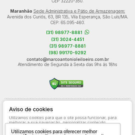
CEP 32220-350.
Maranhão
Sede Administrativa e Pátio de Armazenagem:
Avenida dos Curiós, 63, BR 135, Vila Esperança, São Luís/MA.
CEP: 65.095-460.
(31) 98977-8881
(31) 3024-4451
(31) 98977-8881
(98) 99170-9292
contato@marcoantonioleiloeiro.com.br
Atendimento de Segunda à Sexta das 9hs às 18hs
© 2026-present - Todos os direitos reservados
Aviso de cookies
Política de Privacidade
Utilizamos cookies para que o site possa funcionar, para
Aviso de Cookies
melhorar a sua navegação, personalizar conteúdo
apresentado a você, bem como para obter informações
Termos de Uso
Utilizamos cookies para oferecer melhor
estatísticas sobre o uso do site. Saiba mais no
Aviso de