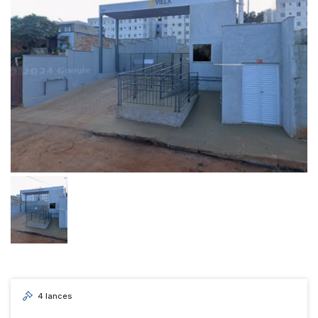
Reboque
4
lances