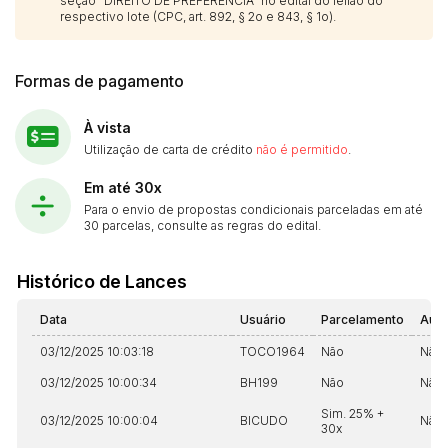
seção “DIREITO DE PREFERÊNCIA” no edital do leilão do
respectivo lote (CPC, art. 892, § 2o e 843, § 1o).
Formas de pagamento
À vista
Utilização de carta de crédito
não é permitido
.
Em até 30x
Para o envio de propostas condicionais parceladas em até
30 parcelas, consulte as regras do edital.
Histórico de Lances
Data
Usuário
Parcelamento
Auto
03/12/2025 10:03:18
TOCO1964
Não
Não
03/12/2025 10:00:34
BH199
Não
Não
Sim. 25% +
03/12/2025 10:00:04
BICUDO
Não
30x