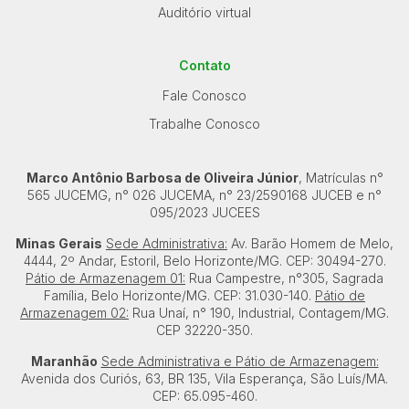
Auditório virtual
Contato
Fale Conosco
Trabalhe Conosco
Marco Antônio Barbosa de Oliveira Júnior
, Matrículas n°
565 JUCEMG, n° 026 JUCEMA, n° 23/2590168 JUCEB e n°
095/2023 JUCEES
Minas Gerais
Sede Administrativa:
Av. Barão Homem de Melo,
4444, 2º Andar, Estoril, Belo Horizonte/MG. CEP: 30494-270.
Pátio de Armazenagem 01:
Rua Campestre, n°305, Sagrada
Família, Belo Horizonte/MG. CEP: 31.030-140.
Pátio de
Armazenagem 02:
Rua Unaí, n° 190, Industrial, Contagem/MG.
CEP 32220-350.
Maranhão
Sede Administrativa e Pátio de Armazenagem:
Avenida dos Curiós, 63, BR 135, Vila Esperança, São Luís/MA.
CEP: 65.095-460.