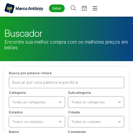
Entrar
Criar conta
Entrar
Site
Buscador
Home
Agenda
Encontre sua melhor compra com os melhores preços em
Quem Somos
leilões
Quem Somos
Eventos
Contato
Fale Conosco
Busca por categoria
Busca por palavra-chave
Diversos
Arma/Segurança
Categoria
Subcategoria
Combustível
Imóveis
Apartamento
Estados
Cidade
Apartamentos
Casa
Bairro
Comitente