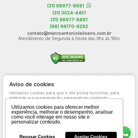
(31) 98977-8881
(31) 3024-4451
(31) 98977-8881
(98) 99170-9292
contato@marcoantonioleiloeiro.com.br
Atendimento de Segunda à Sexta das 9hs às 18hs
© 2026-present - Todos os direitos reservados
Aviso de cookies
Política de Privacidade
Utilizamos cookies para que o site possa funcionar, para
Aviso de Cookies
melhorar a sua navegação, personalizar conteúdo
apresentado a você, bem como para obter informações
Termos de Uso
Utilizamos cookies para oferecer melhor
estatísticas sobre o uso do site. Saiba mais no
Aviso de
experiência, melhorar o desempenho, analisar
Cookies
como você interage em nosso site e
personalizar conteúdo.
Aceitar todos os cookies
Recusar Cookies
Aceitar Cookies
Preferências de cookies