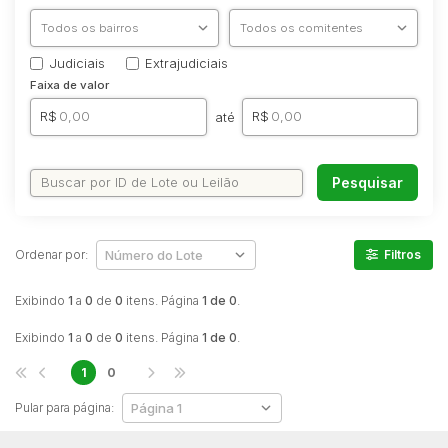
Comercial
Hotel
Judiciais
Extrajudiciais
Imovel
Faixa de valor
Lote
R$
R$
até
Lote de Terreno
Lote/Trreno
Pesquisar
Ponto Comercial
Pousada
Prédio Comercial
Ordenar por:
Filtros
Rural
Exibindo
1
a
0
de
0
itens. Página
1 de 0
.
Terreno
Exibindo
1
a
0
de
0
itens. Página
1 de 0
.
Vaga de Garagem
Veículos
1
0
Caminhão
Pular para página:
Caminhões