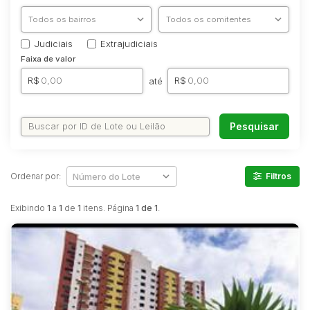
Comercial
Hotel
Judiciais
Extrajudiciais
Imovel
Faixa de valor
Lote
R$
R$
até
Lote/Trreno
Ponto Comercial
Pesquisar
Pousada
Prédio Comercial
Rural
Ordenar por:
Filtros
Terreno
Exibindo
1
a
1
de
1
itens. Página
1 de 1
.
Vaga de Garagem
Veículos
Caminhão
Caminhões
Carro