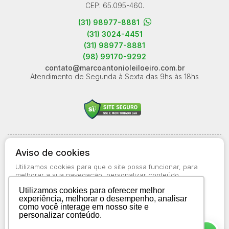
CEP: 65.095-460.
(31) 98977-8881
(31) 3024-4451
(31) 98977-8881
(98) 99170-9292
contato@marcoantonioleiloeiro.com.br
Atendimento de Segunda à Sexta das 9hs às 18hs
© 2026-present - Todos os direitos reservados
Aviso de cookies
Política de Privacidade
Utilizamos cookies para que o site possa funcionar, para
Aviso de Cookies
melhorar a sua navegação, personalizar conteúdo
apresentado a você, bem como para obter informações
Termos de Uso
Utilizamos cookies para oferecer melhor
estatísticas sobre o uso do site. Saiba mais no
Aviso de
experiência, melhorar o desempenho, analisar
Cookies
como você interage em nosso site e
personalizar conteúdo.
Aceitar todos os cookies