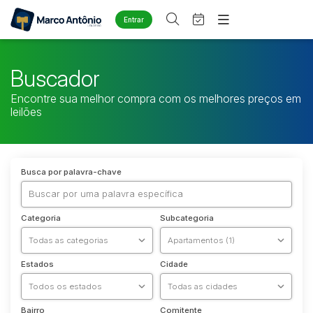
Entrar
Criar conta
Entrar
Site
Buscador
Home
Agenda
Encontre sua melhor compra com os melhores preços em
Quem Somos
leilões
Quem Somos
Eventos
Contato
Fale Conosco
Busca por categoria
Busca por palavra-chave
Diversos
Arma/Segurança
Categoria
Subcategoria
Combustível
Imóveis
Apartamento
Estados
Cidade
Apartamentos
Casa
Bairro
Comitente