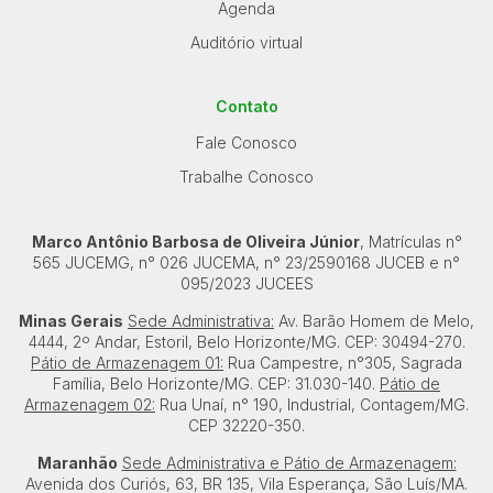
Agenda
Auditório virtual
Contato
Fale Conosco
Trabalhe Conosco
Marco Antônio Barbosa de Oliveira Júnior
, Matrículas n°
565 JUCEMG, n° 026 JUCEMA, n° 23/2590168 JUCEB e n°
095/2023 JUCEES
Minas Gerais
Sede Administrativa:
Av. Barão Homem de Melo,
4444, 2º Andar, Estoril, Belo Horizonte/MG. CEP: 30494-270.
Pátio de Armazenagem 01:
Rua Campestre, n°305, Sagrada
Família, Belo Horizonte/MG. CEP: 31.030-140.
Pátio de
Armazenagem 02:
Rua Unaí, n° 190, Industrial, Contagem/MG.
CEP 32220-350.
Maranhão
Sede Administrativa e Pátio de Armazenagem:
Avenida dos Curiós, 63, BR 135, Vila Esperança, São Luís/MA.