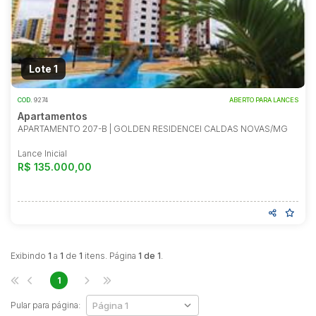
Reboque
Lote 1
COD.
9274
ABERTO PARA LANCES
Apartamentos
APARTAMENTO 207-B | GOLDEN RESIDENCEI CALDAS NOVAS/MG
Lance Inicial
R$ 135.000,00
Exibindo
1
a
1
de
1
itens. Página
1 de 1
.
1
Pular para página: