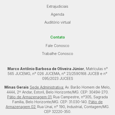
Comercial
Extrajudiciais
Hotel
Agenda
Pesquisar
Imovel
Auditório virtual
Lote
Lote/Trreno
Contato
Ponto Comercial
Fale Conosco
Pousada
Trabalhe Conosco
Prédio Comercial
Rural
Marco Antônio Barbosa de Oliveira Júnior
, Matrículas n°
Terreno
565 JUCEMG, n° 026 JUCEMA, n° 23/2590168 JUCEB e n°
095/2023 JUCEES
Vaga de Garagem
Minas Gerais
Veículos
Sede Administrativa:
Av. Barão Homem de Melo,
4444, 2º Andar, Estoril, Belo Horizonte/MG. CEP: 30494-270.
Caminhão
Pátio de Armazenagem 01:
Rua Campestre, n°305, Sagrada
Caminhões
Família, Belo Horizonte/MG. CEP: 31.030-140.
Pátio de
Armazenagem 02:
Rua Unaí, n° 190, Industrial, Contagem/MG.
Carro
CEP 32220-350.