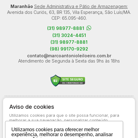
Reboque
Maranhão
Sede Administrativa e Pátio de Armazenagem:
Avenida dos Curiós, 63, BR 135, Vila Esperança, São Luís/MA.
CEP: 65.095-460.
(31) 98977-8881
(31) 3024-4451
(31) 98977-8881
(98) 99170-9292
contato@marcoantonioleiloeiro.com.br
Atendimento de Segunda à Sexta das 9hs às 18hs
© 2026-present - Todos os direitos reservados
Aviso de cookies
Política de Privacidade
Utilizamos cookies para que o site possa funcionar, para
Aviso de Cookies
melhorar a sua navegação, personalizar conteúdo
apresentado a você, bem como para obter informações
Termos de Uso
Utilizamos cookies para oferecer melhor
estatísticas sobre o uso do site. Saiba mais no
Aviso de
experiência, melhorar o desempenho, analisar
Cookies