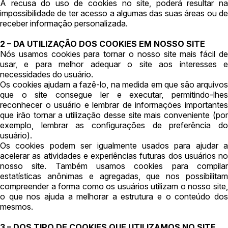
Carro
A recusa do uso de cookies no site, poderá resultar na
impossibilidade de ter acesso a algumas das suas áreas ou de
Reboque
receber informação personalizada.
2 – DA UTILIZAÇÃO DOS COOKIES EM NOSSO SITE
Nós usamos cookies para tornar o nosso site mais fácil de
usar, e para melhor adequar o site aos interesses e
necessidades do usuário.
Os cookies ajudam a fazê-lo, na medida em que são arquivos
que o site consegue ler e executar, permitindo-lhes
reconhecer o usuário e lembrar de informações importantes
que irão tornar a utilização desse site mais conveniente (por
exemplo, lembrar as configurações de preferência do
usuário).
Os cookies podem ser igualmente usados para ajudar a
acelerar as atividades e experiências futuras dos usuários no
nosso site. Também usamos cookies para compilar
estatísticas anônimas e agregadas, que nos possibilitam
compreender a forma como os usuários utilizam o nosso site,
o que nos ajuda a melhorar a estrutura e o conteúdo dos
mesmos.
3 – DOS TIPO DE COOKIES QUE UTILIZAMOS NO SITE