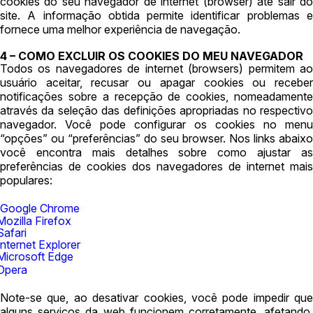
cookies do seu navegador de internet (browser) até sair do
site. A informação obtida permite identificar problemas e
fornece uma melhor experiência de navegação.
4 – COMO EXCLUIR OS COOKIES DO MEU NAVEGADOR
Todos os navegadores de internet (browsers) permitem ao
usuário aceitar, recusar ou apagar cookies ou receber
notificações sobre a recepção de cookies, nomeadamente
através da seleção das definições apropriadas no respectivo
navegador. Você pode configurar os cookies no menu
“opções” ou “preferências” do seu browser. Nos links abaixo
você encontra mais detalhes sobre como ajustar as
preferências de cookies dos navegadores de internet mais
populares:
Google Chrome
Mozilla Firefox
Safari
Internet Explorer
Microsoft Edge
Opera
Note-se que, ao desativar cookies, você pode impedir que
alguns serviços da web funcionem corretamente, afetando,