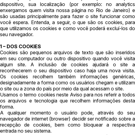
Comercial
dispositivo, sua localização (por exemplo: no analytics
enxergamos quem visita nossa página no Rio de Janeiro) e
Hotel
são usadas principalmente para fazer o site funcionar como
Pesquisar
Imovel
você espera. Entenda, a seguir, o que são os cookies, para
que utilizamos os cookies e como você poderá excluí-los do
Lote
seu navegador.
Lote de Terreno
1 – DOS COOKIES
Lote/Trreno
Cookies são pequenos arquivos de texto que são inseridos
Ponto Comercial
em seu computador ou outro dispositivo quando você visita
algum site. A inclusão de cookies ajudará o site a
Pousada
reconhecerem o seu dispositivo caso haja uma nova visita.
Prédio Comercial
Os cookies recolhem também informações genéricas,
designadamente a forma como os usuários chegam e utilizam
Rural
o site ou a zona do país por meio da qual acessam o site.
Terreno
Usamos o termo cookies neste Aviso para nos referir a todos
os arquivos e tecnologia que recolhem informações desta
Vaga de Garagem
forma.
Veículos
A qualquer momento o usuário pode, através do seu
Caminhão
navegador de internet (browser) decidir ser notificado sobre a
recepção de cookies, bem como bloquear a respectiva
Caminhões
entrada no seu sistema.