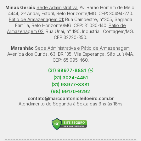
Minas Gerais
Sede Administrativa:
Av. Barão Homem de Melo,
4444, 2º Andar, Estoril, Belo Horizonte/MG. CEP: 30494-270.
Pátio de Armazenagem 01:
Rua Campestre, n°305, Sagrada
Família, Belo Horizonte/MG. CEP: 31.030-140.
Pátio de
Armazenagem 02:
Rua Unaí, n° 190, Industrial, Contagem/MG.
CEP 32220-350.
Maranhão
Sede Administrativa e Pátio de Armazenagem:
Avenida dos Curiós, 63, BR 135, Vila Esperança, São Luís/MA.
CEP: 65.095-460.
(31) 98977-8881
(31) 3024-4451
(31) 98977-8881
(98) 99170-9292
contato@marcoantonioleiloeiro.com.br
Atendimento de Segunda à Sexta das 9hs às 18hs