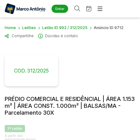
Entrar
Criar conta
Entrar
Home
Leilões
Leilão ID 992 / 312/2025
Anúncio ID 9712
Site
Compartilhe
Dúvidas e contato
Home
Busca por palavra-chave
Agenda
Quem Somos
Quem Somos
Eventos
Categoria
Subcategoria
Contato
Fale Conosco
COD. 312/2025
Busca por categoria
Estados
Cidade
Diversos
Arma/Segurança
PRÉDIO COMERCIAL E RESIDÊNCIAL | ÁREA 1.153
Combustível
Bairro
Comitente
m² | ÁREA CONST. 1.000m² | BALSAS/MA -
Imóveis
Parcelamento 30X
Apartamento
Judiciais
Extrajudiciais
Apartamentos
Faixa de valor
1ª Leilão
Casa
A partir das
R$
R$
até
03/12/2025 10:00