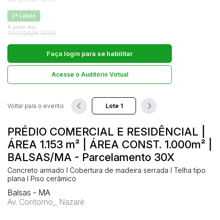
Comercial
2ª Leilão
Hotel
A partir das
Pesquisar
11/02/2026 10:00
Imovel
Lote
Faça login
para se habilitar
Lote/Trreno
Acesse o Auditório Virtual
Ponto Comercial
Pousada
Voltar para o evento
Prédio Comercial
Rural
PRÉDIO COMERCIAL E RESIDÊNCIAL |
Terreno
ÁREA 1.153 m² | ÁREA CONST. 1.000m² |
Vaga de Garagem
BALSAS/MA - Parcelamento 30X
Veículos
Concreto armado I Cobertura de madeira serrada I Telha tipo
Caminhão
plana I Piso cerâmico
Caminhões
Balsas - MA
Av. Contorno,, Nazaré
Carro