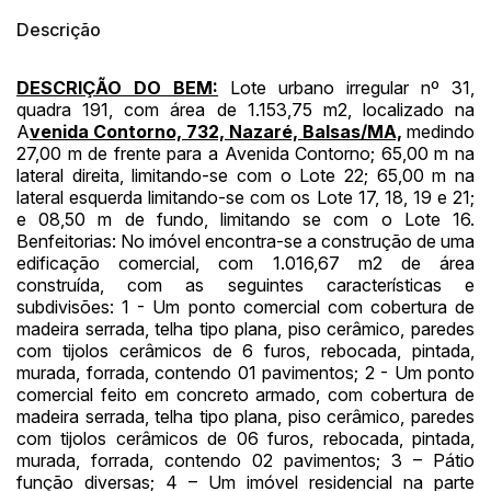
Descrição
DESCRIÇÃO DO BEM:
Lote urbano irregular nº 31,
quadra 191, com área de 1.153,75 m2, localizado na
A
venida Contorno, 732, Nazaré, Balsas/MA,
medindo
27,00 m de frente para a Avenida Contorno; 65,00 m na
lateral direita, limitando-se com o Lote 22; 65,00 m na
lateral esquerda limitando-se com os Lote 17, 18, 19 e 21;
e 08,50 m de fundo, limitando se com o Lote 16.
Benfeitorias: No imóvel encontra-se a construção de uma
edificação comercial, com 1.016,67 m2 de área
construída, com as seguintes características e
subdivisões: 1 - Um ponto comercial com cobertura de
madeira serrada, telha tipo plana, piso cerâmico, paredes
com tijolos cerâmicos de 6 furos, rebocada, pintada,
murada, forrada, contendo 01 pavimentos; 2 - Um ponto
Habilite-se para efetuar lances ou
comercial feito em concreto armado, com cobertura de
Histórico de Propostas
propostas
Envie sua Proposta
madeira serrada, telha tipo plana, piso cerâmico, paredes
com tijolos cerâmicos de 06 furos, rebocada, pintada,
(Art. 895, CPC)
Data
Usuário
Valor
murada, forrada, contendo 02 pavimentos; 3 – Pátio
14/04/2025 18:43:11
TIAGOFELIPE
R$ 1,00
função diversas; 4 – Um imóvel residencial na parte