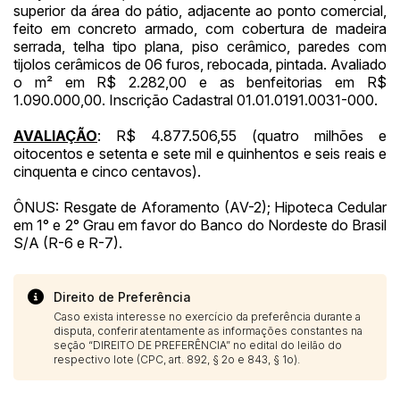
superior da área do pátio, adjacente ao ponto comercial,
Clique aqui para fazer login
14/04/2025 18:43:11
TIAGOFELIPE
R$ 1,00
feito em concreto armado, com cobertura de madeira
14/04/2025 18:43:11
TIAGOFELIPE
R$ 1,00
serrada, telha tipo plana, piso cerâmico, paredes com
tijolos cerâmicos de 06 furos, rebocada, pintada. Avaliado
o m² em R$ 2.282,00 e as benfeitorias em R$
1.090.000,00. Inscrição Cadastral 01.01.0191.0031-000.
AVALIAÇÃO
: R$ 4.877.506,55 (quatro milhões e
oitocentos e setenta e sete mil e quinhentos e seis reais e
cinquenta e cinco centavos).
ÔNUS: Resgate de Aforamento (AV-2); Hipoteca Cedular
em 1° e 2° Grau em favor do Banco do Nordeste do Brasil
S/A (R-6 e R-7).
Direito de Preferência
Caso exista interesse no exercício da preferência durante a
disputa, conferir atentamente as informações constantes na
seção “DIREITO DE PREFERÊNCIA” no edital do leilão do
respectivo lote (CPC, art. 892, § 2o e 843, § 1o).