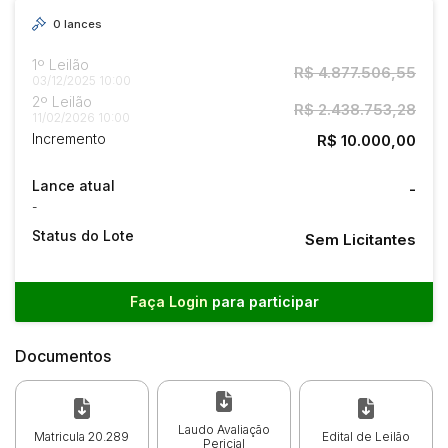
0
lances
1º Leilão
R$ 4.877.506,55
03/12/2025 10:00
2º Leilão
R$ 2.438.753,28
11/02/2026 10:00
Incremento
R$ 10.000,00
Lance atual
-
-
Status do Lote
Sem Licitantes
Faça Login
para participar
Documentos
Laudo Avaliação
Matricula 20.289
Edital de Leilão
Pericial