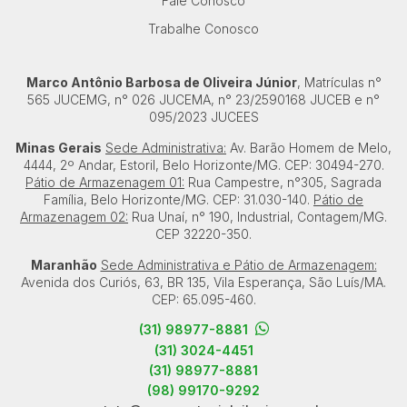
Fale Conosco
Trabalhe Conosco
Marco Antônio Barbosa de Oliveira Júnior
, Matrículas n°
565 JUCEMG, n° 026 JUCEMA, n° 23/2590168 JUCEB e n°
095/2023 JUCEES
Minas Gerais
Sede Administrativa:
Av. Barão Homem de Melo,
4444, 2º Andar, Estoril, Belo Horizonte/MG. CEP: 30494-270.
Pátio de Armazenagem 01:
Rua Campestre, n°305, Sagrada
Família, Belo Horizonte/MG. CEP: 31.030-140.
Pátio de
Armazenagem 02:
Rua Unaí, n° 190, Industrial, Contagem/MG.
CEP 32220-350.
Maranhão
Sede Administrativa e Pátio de Armazenagem:
Avenida dos Curiós, 63, BR 135, Vila Esperança, São Luís/MA.
CEP: 65.095-460.
(31) 98977-8881
(31) 3024-4451
(31) 98977-8881
(98) 99170-9292