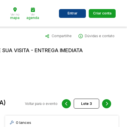
Entrar
Criar conta
Ver no
Ver
mapa
agenda
Compartilhe
Dúvidas e contato
dos
Cidade
SUA VISITA - ENTREGA IMEDIATA
 de valor
até
R$
Pesquisar
A)
Voltar para o evento
0
lances