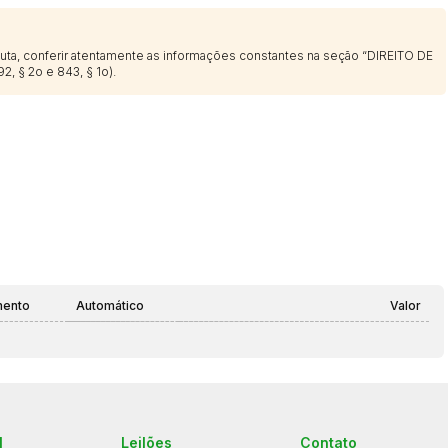
sputa, conferir atentamente as informações constantes na seção “DIREITO DE
2, § 2o e 843, § 1o).
mento
Automático
Valor
l
Leilões
Contato