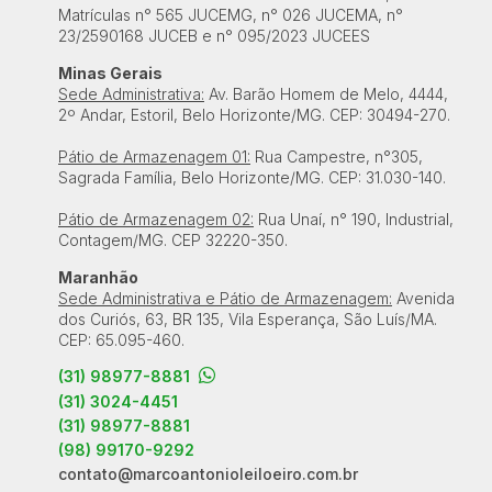
Matrículas n° 565 JUCEMG, n° 026 JUCEMA, n°
23/2590168 JUCEB e n° 095/2023 JUCEES
Minas Gerais
Sede Administrativa:
Av. Barão Homem de Melo, 4444,
2º Andar, Estoril, Belo Horizonte/MG. CEP: 30494-270.
Pátio de Armazenagem 01:
Rua Campestre, n°305,
Sagrada Família, Belo Horizonte/MG. CEP: 31.030-140.
Pátio de Armazenagem 02:
Rua Unaí, n° 190, Industrial,
Contagem/MG. CEP 32220-350.
Maranhão
Sede Administrativa e Pátio de Armazenagem:
Avenida
dos Curiós, 63, BR 135, Vila Esperança, São Luís/MA.
CEP: 65.095-460.
(31) 98977-8881
(31) 3024-4451
(31) 98977-8881
(98) 99170-9292
contato@marcoantonioleiloeiro.com.br