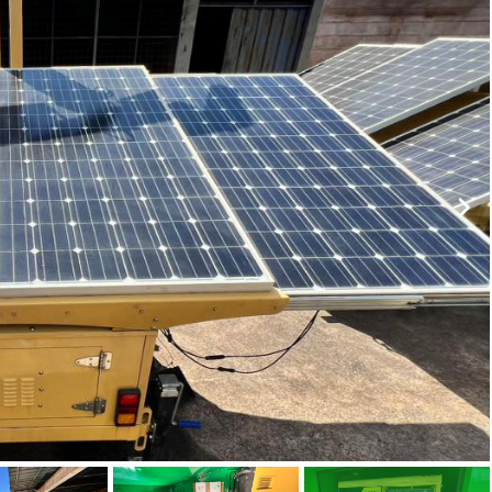
Veículos
Caminhão
Caminhões
Carro
Reboque