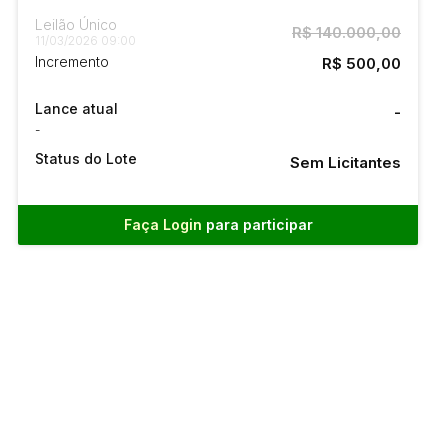
Leilão Único
R$ 140.000,00
11/03/2026 09:00
Incremento
R$ 500,00
Lance atual
-
-
Status do Lote
Sem Licitantes
Faça Login
para participar