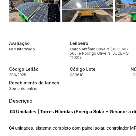
Habilite-se para efetu
Avaliação
Leiloeiro
Não informado
Marco Antônio Oliveira (JUCEMG
565) e Rodrigo Oliveira (JUCEMG
1202) ()
Código Leilão
Código Lote
Nú
286/2025
009618
LO
Recebimento de lances
Somente online
Envie sua Proposta
Descrição
|
04 Unidades
Torres Híbridas (Energia Solar + Gerador a d
04 unidades, sistema completo com painel solar, controlador M