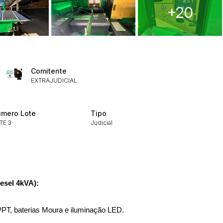
+20
ar lances ou propostas
Comitente
EXTRAJUDICIAL
mero Lote
Tipo
TE 3
Judicial
Histórico de Propostas
(Art. 895,
Data
Usuário
Clique aqui para fazer login
14/04/2025 18:43:11
TIAGOFELIPE
iesel 4kVA):
14/04/2025 18:43:11
TIAGOFELIPE
14/04/2025 18:43:11
TIAGOFELIPE
PPT, baterias Moura e iluminação LED.