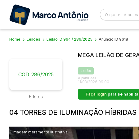
Home
Leilões
Leilão ID 964 / 286/2025
Anúncio ID 9618
Busca por palavra-chave
Categoria
MEGA LEILÃO DE GERA
Bairro
Comitente
Leilão
COD. 286/2025
A partir das
11/03/2026 09:00
Faça login
para se habilita
6 lotes
04 TORRES DE ILUMINAÇÃO HÍBRIDAS 
Imagem meramente ilustrativa