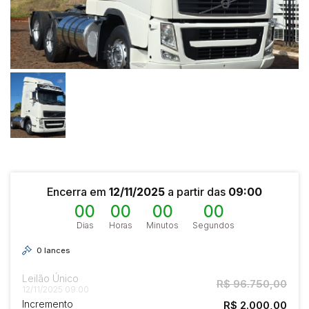
Carro
Reboque
Encerra em
12/11/2025
a partir das
09:00
00
00
00
00
Dias
Horas
Minutos
Segundos
0
lances
Leilão Único
R$ 96.750,00
12/11/2025 09:00
Incremento
R$ 2.000,00