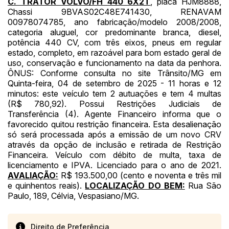
C. TRATOR VOLVO/FH 440 6X2T
, placa HJM8888,
14/04/2025 18:43:11
TIAGOFELIPE
R$ 1,00
Chassi 9BVAS02C48E741430, RENAVAM
Clique aqui para fazer login
00978074785, ano fabricação/modelo 2008/2008,
14/04/2025 18:43:11
TIAGOFELIPE
R$ 1,00
categoria aluguel, cor predominante branca, diesel,
14/04/2025 18:43:11
TIAGOFELIPE
R$ 1,00
potência 440 CV, com três eixos, pneus em regular
estado, completo, em razoável para bom estado geral de
uso, conservação e funcionamento na data da penhora.
ÔNUS: Conforme consulta no site Trânsito/MG em
Quinta-feira, 04 de setembro de 2025 - 11 horas e 12
minutos: este veículo tem 2 autuações e tem 4 multas
(R$ 780,92). Possui Restrições Judiciais de
Transferência (4). Agente Financeiro informa que o
favorecido quitou restrição financeira. Esta desalienação
só será processada após a emissão de um novo CRV
através da opção de inclusão e retirada de Restrição
Financeira. Veículo com débito de multa, taxa de
licenciamento e IPVA. Licenciado para o ano de 2021.
AVALIAÇÃO:
R$ 193.500,00 (cento e noventa e três mil
e quinhentos reais).
LOCALIZAÇÃO DO BEM:
Rua São
Paulo, 189, Célvia, Vespasiano/MG.
Direito de Preferência