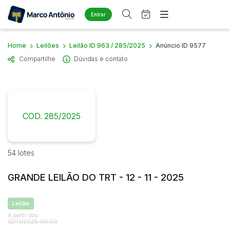
Entrar
Criar conta
Entrar
Home
Leilões
Leilão ID 963 / 285/2025
Anúncio ID 9577
Site
Compartilhe
Dúvidas e contato
Home
Busca por palavra-chave
Agenda
Quem Somos
Quem Somos
Eventos
Categoria
Subcategoria
Contato
Fale Conosco
COD. 285/2025
Busca por categoria
Estados
Cidade
Diversos
Arma/Segurança
54 lotes
Combustível
Bairro
Comitente
GRANDE LEILÃO DO TRT - 12 - 11 - 2025
Imóveis
Apartamento
Judiciais
Extrajudiciais
Leilão
Apartamentos
Faixa de valor
A partir das
Casa
12/11/2025 09:00
R$
R$
até