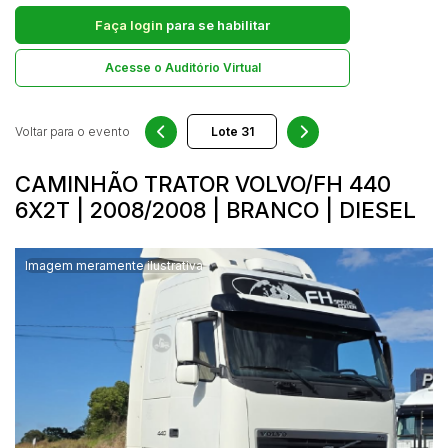
Comercial
Faça login
para se habilitar
Hotel
Pesquisar
Acesse o Auditório Virtual
Imovel
Lote
Lote de Terreno
Voltar para o evento
Lote/Trreno
CAMINHÃO TRATOR VOLVO/FH 440
Ponto Comercial
6X2T | 2008/2008 | BRANCO | DIESEL
Pousada
Prédio Comercial
Imagem meramente ilustrativa
Rural
Terreno
Vaga de Garagem
Veículos
Caminhão
Caminhões