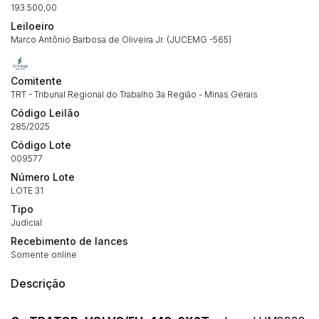
193.500,00
Leiloeiro
Marco Antônio Barbosa de Oliveira Jr. (JUCEMG -565)
Comitente
TRT - Tribunal Regional do Trabalho 3a Região - Minas Gerais
Código Leilão
285/2025
Código Lote
009577
Número Lote
LOTE 31
Tipo
Judicial
Recebimento de lances
Somente online
Habilite-se para efetuar lances ou
Histórico de Propostas
propostas
Descrição
Envie sua Proposta
(Art. 895, CPC)
Data
Usuário
Valor