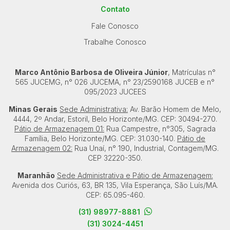
Contato
Fale Conosco
Trabalhe Conosco
Marco Antônio Barbosa de Oliveira Júnior
, Matrículas n°
565 JUCEMG, n° 026 JUCEMA, n° 23/2590168 JUCEB e n°
095/2023 JUCEES
Minas Gerais
Sede Administrativa:
Av. Barão Homem de Melo,
4444, 2º Andar, Estoril, Belo Horizonte/MG. CEP: 30494-270.
Pátio de Armazenagem 01:
Rua Campestre, n°305, Sagrada
Família, Belo Horizonte/MG. CEP: 31.030-140.
Pátio de
Armazenagem 02:
Rua Unaí, n° 190, Industrial, Contagem/MG.
CEP 32220-350.
Maranhão
Sede Administrativa e Pátio de Armazenagem:
Avenida dos Curiós, 63, BR 135, Vila Esperança, São Luís/MA.
CEP: 65.095-460.
(31) 98977-8881
(31) 3024-4451