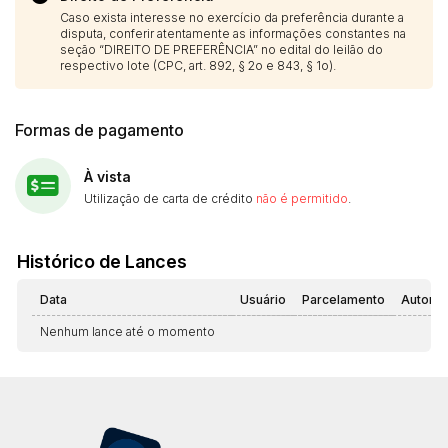
Caso exista interesse no exercício da preferência durante a
disputa, conferir atentamente as informações constantes na
seção “DIREITO DE PREFERÊNCIA” no edital do leilão do
respectivo lote (CPC, art. 892, § 2o e 843, § 1o).
Formas de pagamento
À vista
Utilização de carta de crédito
não é permitido
.
Histórico de Lances
Data
Usuário
Parcelamento
Automá
Nenhum lance até o momento