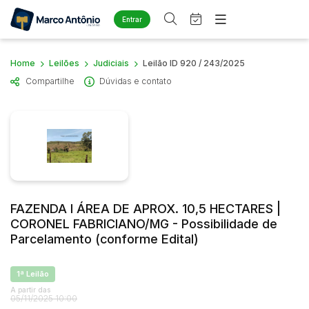
Entrar
Criar conta
Entrar
Home
Leilões
Judiciais
Leilão ID 920 / 243/2025
Site
Compartilhe
Dúvidas e contato
Home
Busca por palavra-chave
Agenda
Quem Somos
Quem Somos
Eventos
Categoria
Subcategoria
Contato
Fale Conosco
Busca por categoria
Estados
Cidade
Diversos
Arma/Segurança
FAZENDA I ÁREA DE APROX. 10,5 HECTARES |
Combustível
CORONEL FABRICIANO/MG - Possibilidade de
Bairro
Comitente
Parcelamento (conforme Edital)
Imóveis
Apartamento
Judiciais
Extrajudiciais
Apartamentos
1ª Leilão
Faixa de valor
A partir das
Casa
05/11/2025 10:00
R$
R$
até