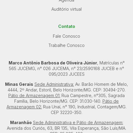
Auditório virtual
Contato
Fale Conosco
Trabalhe Conosco
Marco Antônio Barbosa de Oliveira Júnior
, Matrículas n°
565 JUCEMG, n° 026 JUCEMA, n° 23/2590168 JUCEB e n°
095/2023 JUCEES
Minas Gerais
Sede Administrativa:
Av. Barão Homem de Melo,
4444, 2º Andar, Estoril, Belo Horizonte/MG. CEP: 30494-270.
Pátio de Armazenagem 01:
Rua Campestre, n°305, Sagrada
Família, Belo Horizonte/MG. CEP: 31.030-140.
Pátio de
Armazenagem 02:
Rua Unaí, n° 190, Industrial, Contagem/MG.
CEP 32220-350.
Maranhão
Sede Administrativa e Pátio de Armazenagem:
Avenida dos Curiós, 63, BR 135, Vila Esperança, São Luís/MA.