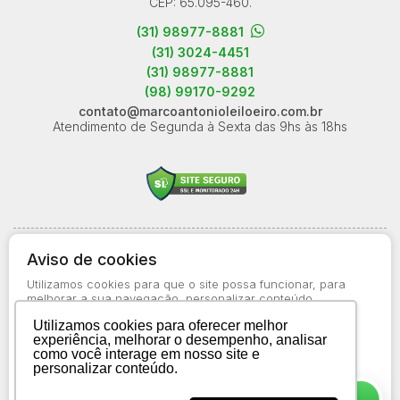
CEP: 65.095-460.
(31) 98977-8881
(31) 3024-4451
(31) 98977-8881
(98) 99170-9292
contato@marcoantonioleiloeiro.com.br
Atendimento de Segunda à Sexta das 9hs às 18hs
© 2026-present - Todos os direitos reservados
Aviso de cookies
Política de Privacidade
Utilizamos cookies para que o site possa funcionar, para
Aviso de Cookies
melhorar a sua navegação, personalizar conteúdo
apresentado a você, bem como para obter informações
Termos de Uso
Utilizamos cookies para oferecer melhor
estatísticas sobre o uso do site. Saiba mais no
Aviso de
experiência, melhorar o desempenho, analisar
Cookies
como você interage em nosso site e
personalizar conteúdo.
Aceitar todos os cookies