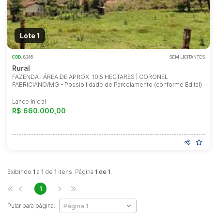
Reboque
Lote 1
COD.
8346
SEM LICITANTES
Rural
FAZENDA I ÁREA DE APROX. 10,5 HECTARES | CORONEL
FABRICIANO/MG - Possibilidade de Parcelamento (conforme Edital)
Lance Inicial
R$ 660.000,00
Exibindo
1
a
1
de
1
itens. Página
1 de 1
.
1
Habilite-se para efetuar lances ou
propostas
Pular para página: