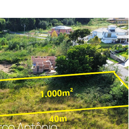
Veículos
Caminhão
Caminhões
Carro
Reboque