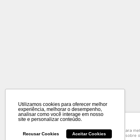
Utilizamos cookies para oferecer melhor
experiência, melhorar o desempenho,
analisar como você interage em nosso
site e personalizar conteúdo.
Aviso de cookies
Utilizamos cookies para que o site possa funcionar, para m
Recusar Cookies
Aceitar Cookies
você, bem como para obter informações estatísticas sobre o