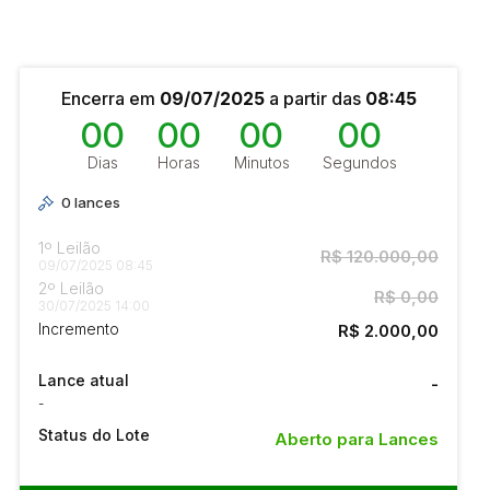
Encerra em
09/07/2025
a partir das
08:45
00
00
00
00
Dias
Horas
Minutos
Segundos
0
lances
1º Leilão
R$ 120.000,00
09/07/2025 08:45
2º Leilão
R$ 0,00
30/07/2025 14:00
Incremento
R$ 2.000,00
Lance atual
-
-
Status do Lote
Aberto para Lances