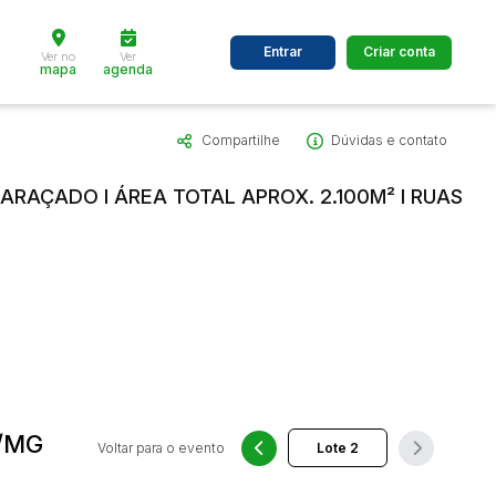
Entrar
Criar conta
Ver no
Ver
mapa
agenda
Compartilhe
Dúvidas e contato
dos
Cidade
BARAÇADO I ÁREA TOTAL APROX. 2.100M² I RUAS
 de valor
até
R$
Pesquisar
A/MG
Voltar para o evento