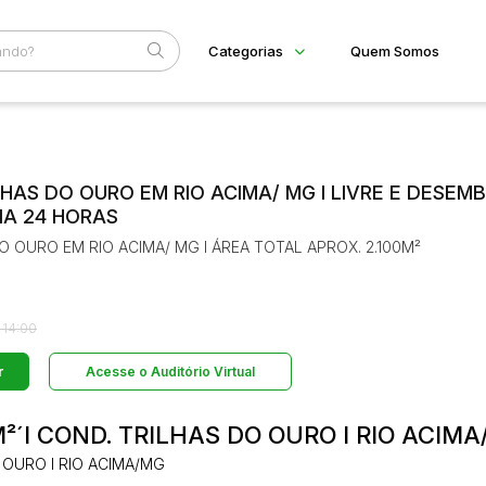
Categorias
Quem Somos
Diversos
Home
Subcategoria
Esta
Arma/Segurança
Eventos
Combustível
LHAS DO OURO EM RIO ACIMA/ MG I LIVRE E DESEM
Fale Conosco
Imóveis
IA 24 HORAS
Apartamento
Faixa
Apartamentos
DO OURO EM RIO ACIMA/ MG I ÁREA TOTAL APROX. 2.100M²
Judiciais
Extrajudiciais
Casa
R$
Comercial
Hotel
Imovel
 14:00
Lote
Lote de Terreno
r
Acesse o Auditório Virtual
Lote/Trreno
Ponto Comercial
Pousada
 M²´I COND. TRILHAS DO OURO I RIO ACIM
Prédio Comercial
Rural
O OURO I RIO ACIMA/MG
Terreno
Vaga de Garagem