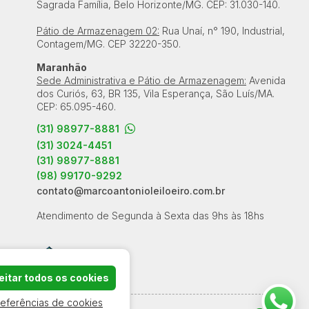
Sagrada Família, Belo Horizonte/MG. CEP: 31.030-140.
Pátio de Armazenagem 02:
Rua Unaí, n° 190, Industrial,
Contagem/MG. CEP 32220-350.
Maranhão
Sede Administrativa e Pátio de Armazenagem:
Avenida
dos Curiós, 63, BR 135, Vila Esperança, São Luís/MA.
CEP: 65.095-460.
(31) 98977-8881
(31) 3024-4451
(31) 98977-8881
(98) 99170-9292
contato@marcoantonioleiloeiro.com.br
Atendimento de Segunda à Sexta das 9hs às 18hs
itar todos os cookies
referências de cookies