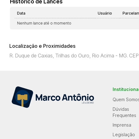
Histórico de Lances
Data
Usuário
Parcela
Nenhum lance até o momento
Localização e Proximidades
R. Duque de Caxias, Trilhas do Ouro, Rio Acima - MG. C
Instituciona
Quem Somo
Dúvidas
Frequentes
Imprensa
Legislação