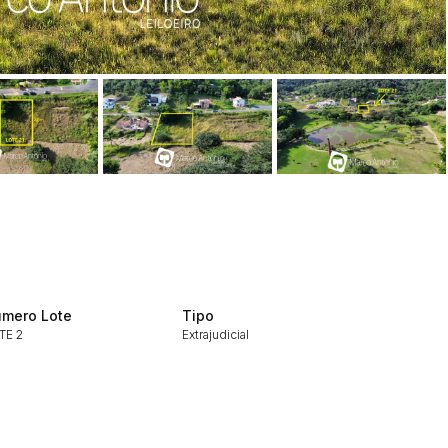
ar lances ou propostas
mero Lote
Tipo
TE 2
Extrajudicial
Histórico de Propostas
(Art. 895,