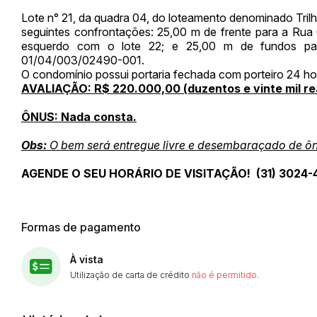
Lote n° 21, da quadra 04, do loteamento denominado Tri
seguintes confrontações: 25,00 m de frente para a Rua 
esquerdo com o lote 22; e 25,00 m de fundos para
01/04/003/02490-001.
O condomínio possui portaria fechada com porteiro 24 ho
AVALIAÇÃO: R$ 220.000,00 (duzentos e vinte mil re
ÔNUS: Nada consta.
Obs:
O bem será entregue livre e desembaraçado de ô
AGENDE O SEU HORÁRIO DE VISITAÇÃO! (31) 3024-4
Formas de pagamento
À vista
Utilização de carta de crédito
não é permitido
.