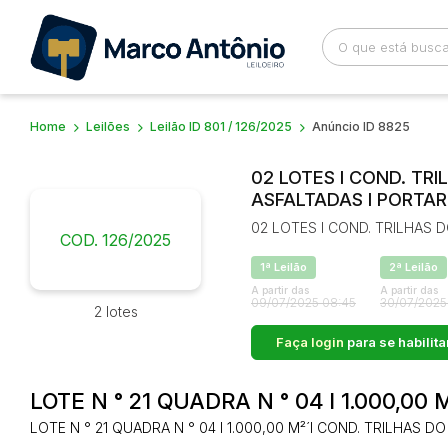
Home
Leilões
Leilão ID 801 / 126/2025
Anúncio ID 8825
Busca por palavra-chave
Categoria
02 LOTES I COND. TRI
ASFALTADAS I PORTAR
Bairro
Comitente
02 LOTES I COND. TRILHAS 
COD. 126/2025
1ª Leilão
2ª Leilão
A partir das
A partir das
09/07/2025 08:45
30/07/2025
2 lotes
Faça login
para se habilita
LOTE N ° 21 QUADRA N ° 04 I 1.000,00
LOTE N ° 21 QUADRA N ° 04 I 1.000,00 M²´I COND. TRILHAS D