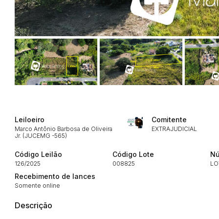
Habilite-se para efetu
Leiloeiro
Comitente
Marco Antônio Barbosa de Oliveira
EXTRAJUDICIAL
Jr. (JUCEMG -565)
Código Leilão
Código Lote
Nú
126/2025
008825
LO
Recebimento de lances
Somente online
Descrição
Envie sua Proposta