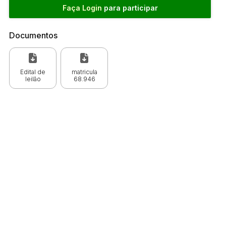
Faça Login
para participar
Documentos
Edital de
matricula
leilão
68.946
 CPC)
Consulte a Lei aqui