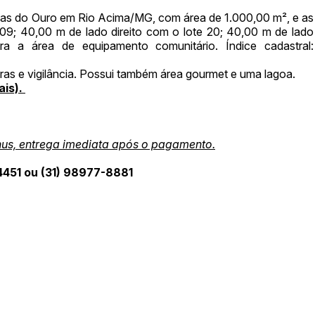
Data
Usuário
lhas do Ouro em Rio Acima/MG, com área de 1.000,00 m², e as
09; 40,00 m de lado direito com o lote 20; 40,00 m de lado
Clique aqui para fazer login
14/04/2025 18:43:11
TIAGOFELIPE
 a área de equipamento comunitário. Índice cadastral:
14/04/2025 18:43:11
TIAGOFELIPE
ras e vigilância. Possui também área gourmet e uma lagoa.
14/04/2025 18:43:11
TIAGOFELIPE
ais).
nus, entrega imediata após o pagamento.
451 ou (31) 98977-8881