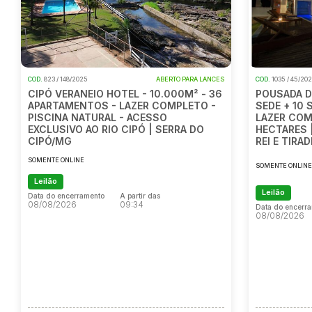
COD.
823 / 148/2025
ABERTO PARA LANCES
COD.
1035 / 45/20
CIPÓ VERANEIO HOTEL - 10.000M² - 36
POUSADA D
APARTAMENTOS - LAZER COMPLETO -
SEDE + 10 
PISCINA NATURAL - ACESSO
LAZER COM
EXCLUSIVO AO RIO CIPÓ | SERRA DO
HECTARES 
CIPÓ/MG
REI E TIR
SOMENTE ONLINE
SOMENTE ONLIN
Leilão
Leilão
Data do encerramento
A partir das
08/08/2026
09:34
Data do encerr
08/08/2026
Data do encerramento
A partir das
08/08/2026
09:34
Data do encerr
08/08/2026