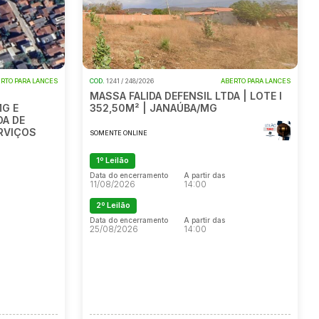
RTO PARA LANCES
COD.
1241 / 248/2026
ABERTO PARA LANCES
MASSA FALIDA DEFENSIL LTDA | LOTE I
MG E
352,50M² | JANAÚBA/MG
DA DE
RVIÇOS
SOMENTE ONLINE
1º Leilão
Data do encerramento
A partir das
11/08/2026
14:00
2º Leilão
Data do encerramento
A partir das
25/08/2026
14:00