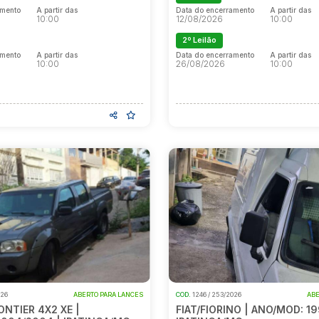
amento
A partir das
Data do encerramento
A partir das
10:00
12/08/2026
10:00
2º Leilão
amento
A partir das
Data do encerramento
A partir das
10:00
26/08/2026
10:00
026
ABERTO PARA LANCES
COD.
1246 / 253/2026
ABE
NTIER 4X2 XE |
FIAT/FIORINO | ANO/MOD: 19