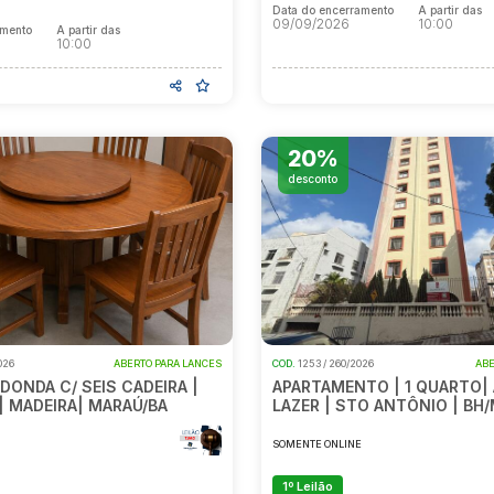
Data do encerramento
A partir das
09/09/2026
10:00
amento
A partir das
10:00
20%
desconto
026
ABERTO PARA LANCES
COD.
1253 / 260/2026
ABE
DONDA C/ SEIS CADEIRA |
APARTAMENTO | 1 QUARTO| 
| MADEIRA| MARAÚ/BA
LAZER | STO ANTÔNIO | BH
E
SOMENTE ONLINE
1º Leilão