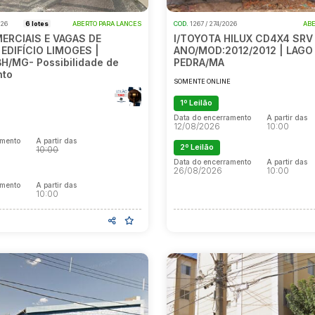
026
6 lotes
ABERTO PARA LANCES
COD.
1267 / 274/2026
ABE
ERCIAIS E VAGAS DE
I/TOYOTA HILUX CD4X4 SRV 
EDIFÍCIO LIMOGES |
ANO/MOD:2012/2012 | LAGO
BH/MG- Possibilidade de
PEDRA/MA
nto
SOMENTE ONLINE
E
1º Leilão
Data do encerramento
A partir das
12/08/2026
10:00
amento
A partir das
2º Leilão
10:00
Data do encerramento
A partir das
26/08/2026
10:00
amento
A partir das
10:00