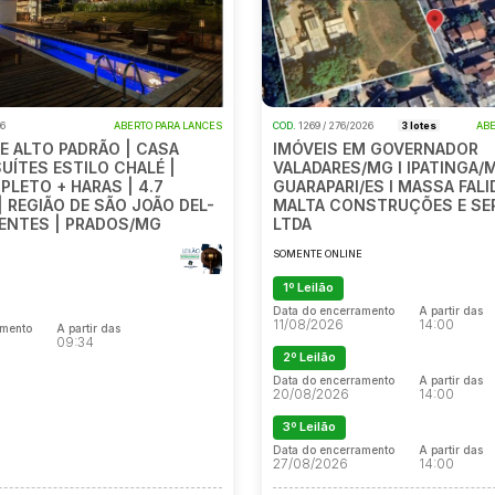
26
ABERTO PARA LANCES
COD.
1269 / 276/2026
3 lotes
ABE
E ALTO PADRÃO | CASA
IMÓVEIS EM GOVERNADOR
SUÍTES ESTILO CHALÉ |
VALADARES/MG l IPATINGA/
PLETO + HARAS | 4.7
GUARAPARI/ES l MASSA FALI
| REGIÃO DE SÃO JOÃO DEL-
MALTA CONSTRUÇÕES E SE
ADENTES | PRADOS/MG
LTDA
SOMENTE ONLINE
E
1º Leilão
Data do encerramento
A partir das
11/08/2026
14:00
amento
A partir das
09:34
2º Leilão
Data do encerramento
A partir das
20/08/2026
14:00
amento
A partir das
09:34
3º Leilão
Data do encerramento
A partir das
27/08/2026
14:00