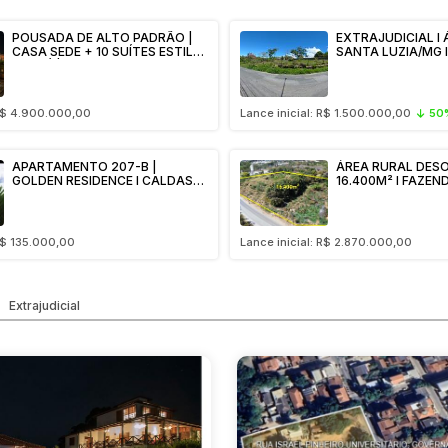
Veículos
Caminhão
POUSADA DE ALTO PADRÃO |
EXTRAJUDICIAL I 
Caminhões
CASA SEDE + 10 SUÍTES ESTILO
SANTA LUZIA/MG I APRO
Carro
CHALÉ | LAZER COMPLETO +
7847,50M² I 02 T
Reboque
HARAS | 4.7 HECTARES |
Possibilidade de 
REGIÃO DE SÃO JOÃO DEL-REI E
TIRADENTES | PRADOS/MG
 R$ 4.900.000,00
Lance inicial: R$ 1.500.000,00
50
APARTAMENTO 207-B |
ÁREA RURAL DESO
GOLDEN RESIDENCE I CALDAS
16.400M² l FAZEN
NOVAS/MG
SETE LAGOAS/MG 
Parcelamento 10 x
 R$ 135.000,00
Lance inicial: R$ 2.870.000,00
Extrajudicial
TA