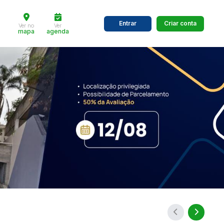
Entrar
Criar conta
Ver no
Ver
mapa
agenda
dos
Cidade
 de valor
até
R$
Pesquisar