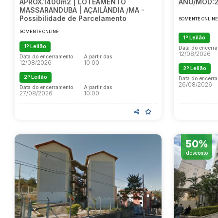
APROX.1400m2 | LOTEAMENTO
ANO/MOD:2
MASSARANDUBA | AÇAILÂNDIA /MA -
Possibilidade de Parcelamento
SOMENTE ONLIN
SOMENTE ONLINE
1º Leilão
1º Leilão
Data do encerr
12/08/2026
Data do encerramento
A partir das
12/08/2026
10:00
2º Leilão
2º Leilão
Data do encerr
26/08/2026
Data do encerramento
A partir das
27/08/2026
10:00
50%
desconto