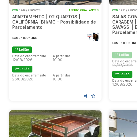
COD.
1249 / 256/2026
ABERTO PARA LANCES
COD.
1221 / 229/2
APARTAMENTO | 02 QUARTOS |
SALAS COM
CALIFÓRNIA |BH/MG - Possibilidade de
GARAGEM | 
Parcelamento
SAVASSI | 
Parcelame
SOMENTE ONLINE
SOMENTE ONLIN
1º Leilão
1º Leilão
Data do encerramento
A partir das
12/08/2026
10:00
Data do encerr
22/07/2026
2º Leilão
2º Leilão
Data do encerramento
A partir das
26/08/2026
10:00
Data do encerr
12/08/2026