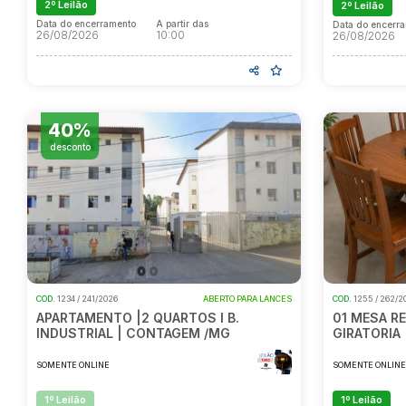
2º Leilão
2º Leilão
Data do encerramento
A partir das
Data do encerr
26/08/2026
10:00
26/08/2026
40%
desconto
COD.
1234 / 241/2026
ABERTO PARA LANCES
COD.
1255 / 262/2
APARTAMENTO |2 QUARTOS I B.
01 MESA RE
INDUSTRIAL | CONTAGEM /MG
GIRATORIA 
SOMENTE ONLINE
SOMENTE ONLIN
1º Leilão
1º Leilão