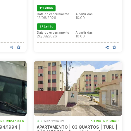
1º Leilão
Data do encerramento
A partir das
12/08/2026
10:00
2º Leilão
Data do encerramento
A partir das
26/08/2026
10:00
RTO PARA LANCES
COD.
1252 / 259/2026
ABERTO PARA LANCES
94/1994 |
APARTAMENTO | 03 QUARTOS | TURU |