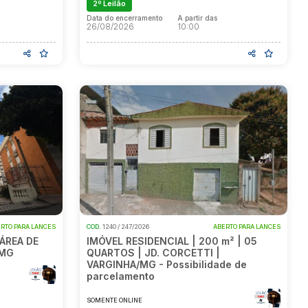
2º Leilão
Data do encerramento
A partir das
26/08/2026
10:00
RTO PARA LANCES
COD.
1240 / 247/2026
ABERTO PARA LANCES
ÁREA DE
IMÓVEL RESIDENCIAL | 200 m² | 05
/MG
QUARTOS | JD. CORCETTI |
VARGINHA/MG - Possibilidade de
parcelamento
SOMENTE ONLINE