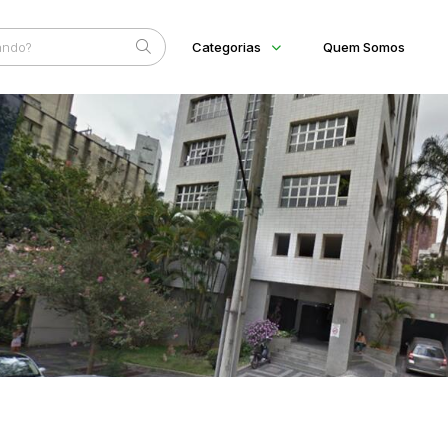
Categorias
Quem Somos
Diversos
Home
Subcategoria
Esta
Arma/Segurança
Eventos
Combustível
Fale Conosco
Imóveis
Apartamento
Faixa
Apartamentos
Judiciais
Extrajudiciais
Casa
R$
Comercial
Hotel
Imovel
Lote
Lote/Trreno
Ponto Comercial
Pousada
Prédio Comercial
Rural
Terreno
Vaga de Garagem