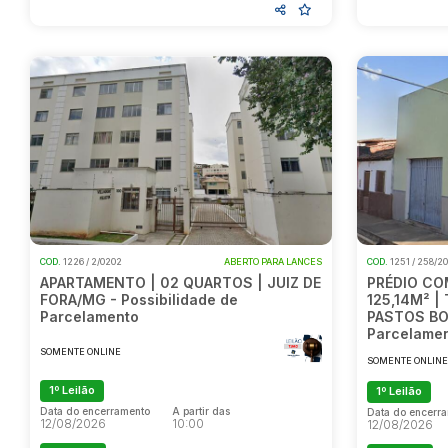
COD.
1226 / 2/0202
ABERTO PARA LANCES
COD.
1251 / 258/2
APARTAMENTO | 02 QUARTOS | JUIZ DE
PRÉDIO CO
FORA/MG - Possibilidade de
125,14M² |
Parcelamento
PASTOS BON
Parcelame
SOMENTE ONLINE
SOMENTE ONLIN
1º Leilão
1º Leilão
Data do encerramento
A partir das
Data do encerr
12/08/2026
10:00
12/08/2026