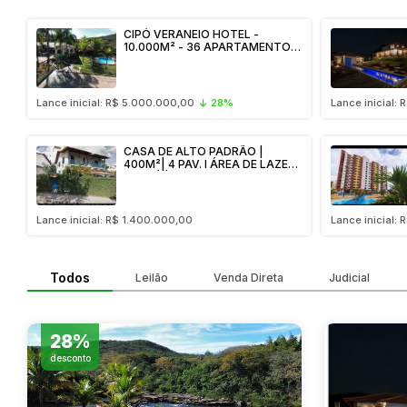
CIPÓ VERANEIO HOTEL -
10.000M² - 36 APARTAMENTOS
- LAZER COMPLETO - PISCINA
NATURAL - ACESSO EXCLUSIVO
AO RIO CIPÓ | SERRA DO
CIPÓ/MG
Lance inicial: R$ 5.000.000,00
28%
Lance inicial:
CASA DE ALTO PADRÃO |
400M²| 4 PAV. I ÁREA DE LAZER I
INDAIÁ | BH/MG - Possibilidade
de Parcelamento.
Lance inicial: R$ 1.400.000,00
Lance inicial:
Todos
Leilão
Venda Direta
Judicial
VENDA DIRETA
VENDA DIRE
28%
desconto