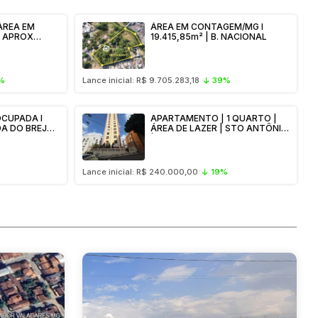
ÁREA EM
ÁREA EM CONTAGEM/MG I
X
19.415,85m² | B. NACIONAL
ERRENOS -
parcelamento
%
Lance inicial: R$ 9.705.283,18
39%
L
CUPADA l
APARTAMENTO | 1 QUARTO |
DA DO BREJO l
ÁREA DE LAZER | STO ANTÔNIO
-
| BH/MG
Lance inicial: R$ 240.000,00
19%
L