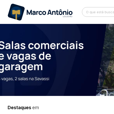
Busca por palavra-chave
Categoria
Bairro
Comitente
Destaques
em