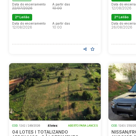
Data do encerramento
A partir das
Data do encerr
22/07/2026
10:00
12/08/2026
2º Leilão
2º Leilão
Data do encerramento
A partir das
Data do encerr
12/08/2026
10:00
26/08/2026
COD.
1242 / 249/2026
4 lotes
ABERTO PARA LANCES
COD.
1243 / 250/2
04 LOTES I TOTALIZANDO
NISSAN/FRO